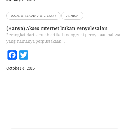
ok
BOOKS & READING & LIBRARY
OPINION
(Hanya) Akses Internet bukan Penyelesaian
Berangkat dari sebuah artikel mengenai pernyataan bahwa
yang namanya perpustakaan…
Fac
Twi
ebo
tter
October 4, 2015
ok