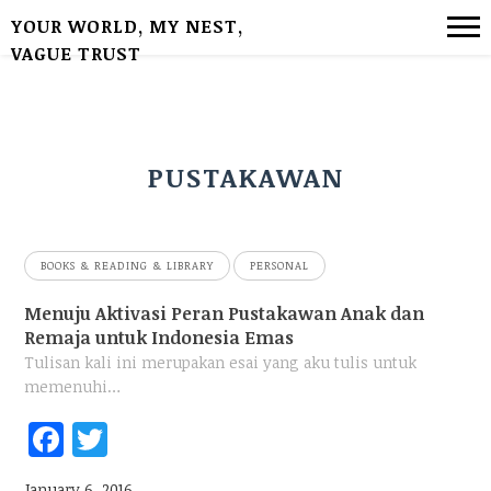
YOUR WORLD, MY NEST,
VAGUE TRUST
PUSTAKAWAN
BOOKS & READING & LIBRARY
PERSONAL
Menuju Aktivasi Peran Pustakawan Anak dan
Remaja untuk Indonesia Emas
Tulisan kali ini merupakan esai yang aku tulis untuk
memenuhi…
Fac
Twi
ebo
tter
January 6, 2016