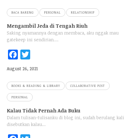
ok
BACA BARENG
PERSONAL
RELATIONSHIP
Mengambil Jeda di Tengah Riuh
Saking nyamannya dengan membaca, aku nggak mau
gatekeep ini sendirian….
Fac
Twi
ebo
tter
August 26, 2021
ok
BOOKS & READING & LIBRARY
COLLABORATIVE POST
PERSONAL
Kalau Tidak Pernah Ada Buku
Dalam tulisan-tulisanku di blog ini, sudah berulang kali
disebutkan kalau…