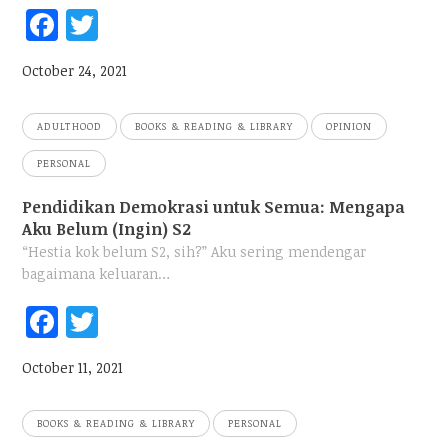
Fac
Twi
ebo
tter
October 24, 2021
ok
ADULTHOOD
BOOKS & READING & LIBRARY
OPINION
PERSONAL
Pendidikan Demokrasi untuk Semua: Mengapa
Aku Belum (Ingin) S2
“Hestia kok belum S2, sih?” Aku sering mendengar
bagaimana keluaran…
Fac
Twi
ebo
tter
October 11, 2021
ok
BOOKS & READING & LIBRARY
PERSONAL