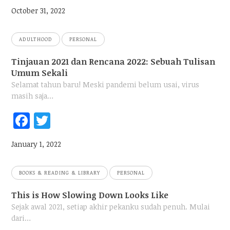
ebo
tter
October 31, 2022
ok
ADULTHOOD
PERSONAL
Tinjauan 2021 dan Rencana 2022: Sebuah Tulisan
Umum Sekali
Selamat tahun baru! Meski pandemi belum usai, virus
masih saja…
Fac
Twi
ebo
tter
January 1, 2022
ok
BOOKS & READING & LIBRARY
PERSONAL
This is How Slowing Down Looks Like
Sejak awal 2021, setiap akhir pekanku sudah penuh. Mulai
dari…