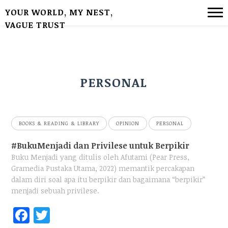
YOUR WORLD, MY NEST,
VAGUE TRUST
PERSONAL
BOOKS & READING & LIBRARY
OPINION
PERSONAL
#BukuMenjadi dan Privilese untuk Berpikir
Buku Menjadi yang ditulis oleh Afutami (Pear Press,
Gramedia Pustaka Utama, 2022) memantik percakapan
dalam diri soal apa itu berpikir dan bagaimana “berpikir”
menjadi sebuah privilese.
Fac
Twi