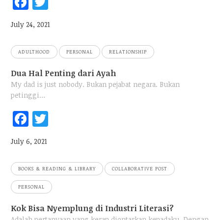
Fac
Twi
ebo
tter
July 24, 2021
ok
ADULTHOOD
PERSONAL
RELATIONSHIP
Dua Hal Penting dari Ayah
My dad is just nobody. Bukan pejabat negara. Bukan
petinggi…
Fac
Twi
ebo
tter
July 6, 2021
ok
BOOKS & READING & LIBRARY
COLLABORATIVE POST
PERSONAL
Kok Bisa Nyemplung di Industri Literasi?
Adalah pertanyaan yang kerap diontarkan kepadaku. Dengan