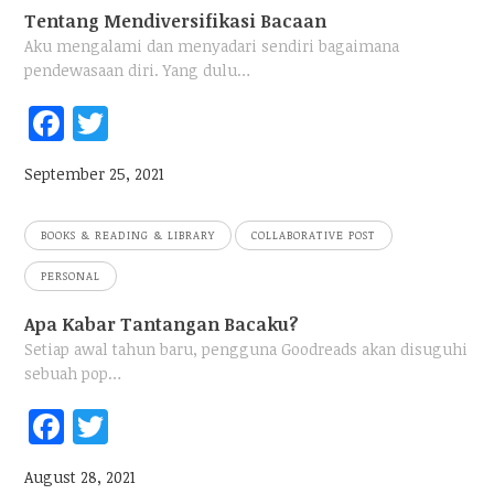
Tentang Mendiversifikasi Bacaan
Aku mengalami dan menyadari sendiri bagaimana
pendewasaan diri. Yang dulu…
Fac
Twi
ebo
tter
September 25, 2021
ok
BOOKS & READING & LIBRARY
COLLABORATIVE POST
PERSONAL
Apa Kabar Tantangan Bacaku?
Setiap awal tahun baru, pengguna Goodreads akan disuguhi
sebuah pop…
Fac
Twi
ebo
tter
August 28, 2021