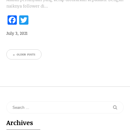
naiknya follower di…
Fac
Twi
ebo
tter
July 3, 2021
ok
←
OLDER POSTS
Archives