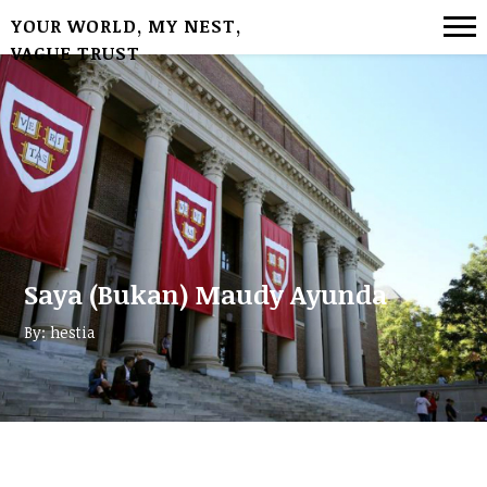
YOUR WORLD, MY NEST,
VAGUE TRUST
Saya (Bukan) Maudy Ayunda
By: hestia