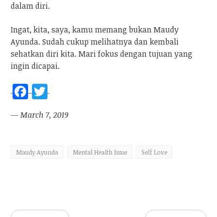
dalam diri.
Ingat, kita, saya, kamu memang bukan Maudy
Ayunda. Sudah cukup melihatnya dan kembali
sehatkan diri kita. Mari fokus dengan tujuan yang
ingin dicapai.
F
T
a
w
— March 7, 2019
ce
itt
b
er
o
Maudy Ayunda
Mental Health Issue
Self Love
o
k