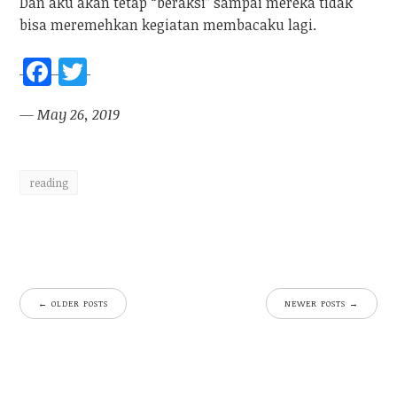
Dan aku akan tetap “beraksi” sampai mereka tidak
bisa meremehkan kegiatan membacaku lagi.
F
T
a
w
— May 26, 2019
ce
itt
b
er
o
reading
o
k
←
OLDER POSTS
NEWER POSTS
→