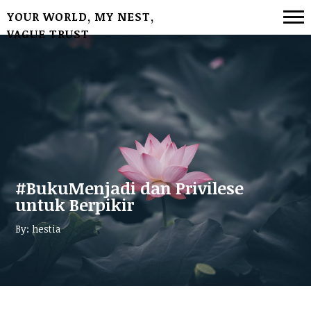
YOUR WORLD, MY NEST,
VAGUE TRUST
#BukuMenjadi dan Privilese
untuk Berpikir
By: hestia