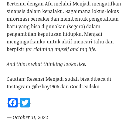
Bertemu dengan Afu melalui Menjadi mengatifkan
sinapsis dalam kepalaku. Bagaimana lokus-lokus
informasi bereaksi dan membentuk pengetahuan
baru yang bisa digunakan (segera) dalam
pengambilan keputusan hidupku. Menjadi
mengingatkanku untuk aktif mencari tahu dan
berpikir
for claiming myself and my life
.
And this is what thinking looks like.
Catatan: Resensi Menjadi sudah bisa dibaca di
Instagram @hzboy1906
dan
Goodreadsku
.
F
T
a
w
— October 31, 2022
ce
itt
b
er