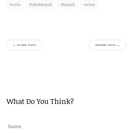
o
books
BukuMenjadi
Menjadi
review
o
k
←
OLDER POSTS
NEWER POSTS
→
What Do You Think?