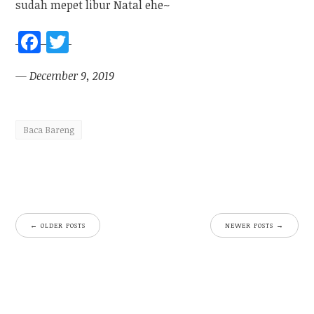
sudah mepet libur Natal ehe~
F
T
a
w
— December 9, 2019
ce
itt
b
er
o
Baca Bareng
o
k
←
OLDER POSTS
NEWER POSTS
→