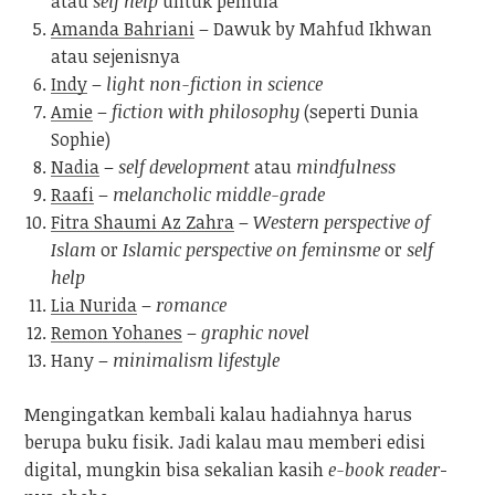
atau
self help
untuk pemula
Amanda Bahriani
– Dawuk by Mahfud Ikhwan
atau sejenisnya
Indy
–
light non-fiction
in science
Amie
–
fiction with philosophy
(seperti Dunia
Sophie)
Nadia
–
self development
atau
mindfulness
Raafi
–
melancholic middle-grade
Fitra Shaumi Az Zahra
–
Western perspective of
Islam
or
Islamic perspective on feminsme
or
self
help
Lia Nurida
–
romance
Remon Yohanes
–
graphic novel
Hany –
minimalism lifestyle
Mengingatkan kembali kalau hadiahnya harus
berupa buku fisik. Jadi kalau mau memberi edisi
digital, mungkin bisa sekalian kasih
e-book reader
-