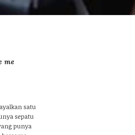
be me
ayalkan satu
unya sepatu
 yang punya