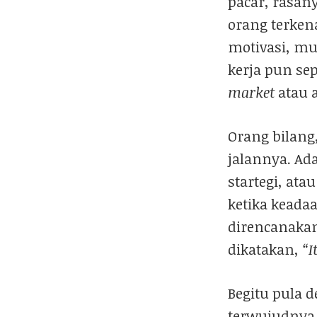
pacar, rasany
orang terkena
motivasi, mun
kerja pun se
market
atau 
Orang bilang,
jalannya. Ad
startegi, ata
ketika keada
direncanakan
dikatakan,
“I
Begitu pula 
terwujudnya