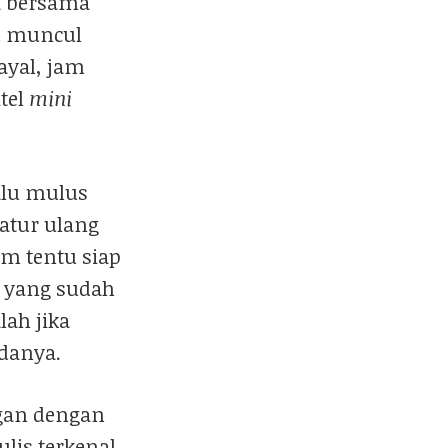
ya bersama
tu muncul
ayal, jam
tel
mini
lalu mulus
atur ulang
um tentu siap
a yang sudah
lah jika
danya.
ngan dengan
lis terkenal