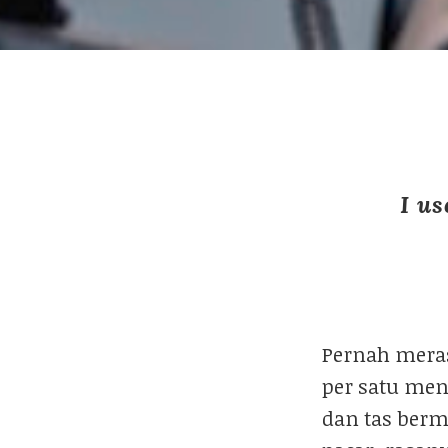
I us
Pernah meras
per satu men
dan tas berm