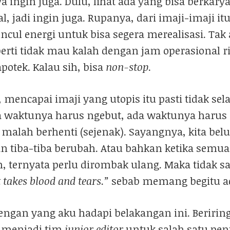
a ingin juga. Dulu, lihat ada yang bisa berkar
l, jadi ingin juga. Rupanya, dari imaji-imaji i
cul energi untuk bisa segera merealisasi. Tak 
perti tidak mau kalah dengan jam operasional ri
apotek. Kalau sih, bisa
non-stop
.
 mencapai imaji yang utopis itu pasti tidak se
a waktunya harus ngebut, ada waktunya harus 
u malah berhenti (sejenak). Sayangnya, kita bel
an tiba-tiba berubah. Atau bahkan ketika semu
, ternyata perlu dirombak ulang. Maka tidak sa
t takes blood and tears.”
sebab memang begitu a
dengan yang aku hadapi belakangan ini. Beriri
 menjadi tim
junior editor
untuk salah satu penu