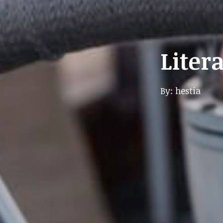
Liter
By: hestia