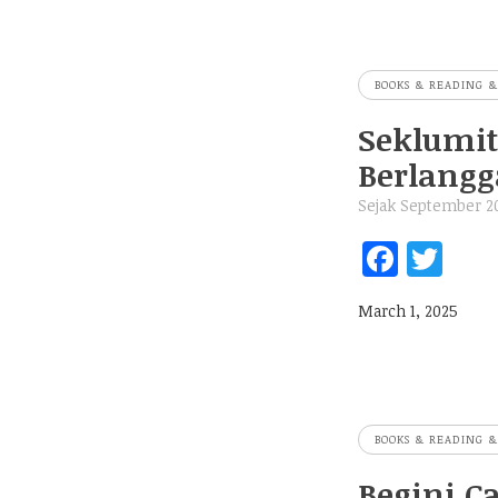
oo
er
k
BOOKS & READING &
Seklumit
Berlang
Sejak September 2
Fa
T
ce
w
March 1, 2025
b
itt
oo
er
k
BOOKS & READING &
Begini C