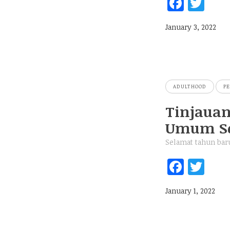
Fa
T
ce
w
January 3, 2022
b
itt
oo
er
k
ADULTHOOD
P
Tinjauan
Umum Se
Selamat tahun bar
Fa
T
ce
w
January 1, 2022
b
itt
oo
er