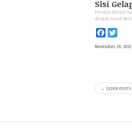
Sisi Gela
Pasukan Buzzer ba
dengan serial Netf
Fa
T
ce
w
November 29, 2021
b
itt
oo
er
k
←
OLDER POSTS