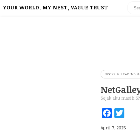
YOUR WORLD, MY NEST, VAGUE TRUST
BOOKS & READING &
NetGalle
Sejak aku masih S
Fa
T
ce
w
April 7, 2025
b
itt