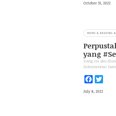
October 31, 2022
b
itt
oo
er
k
BOOKS & READING &
Perpusta
yang #Se
Siang ini aku diu
Dokumentasi Sastr
Fa
T
ce
w
July 8, 2022
b
itt
oo
er
k