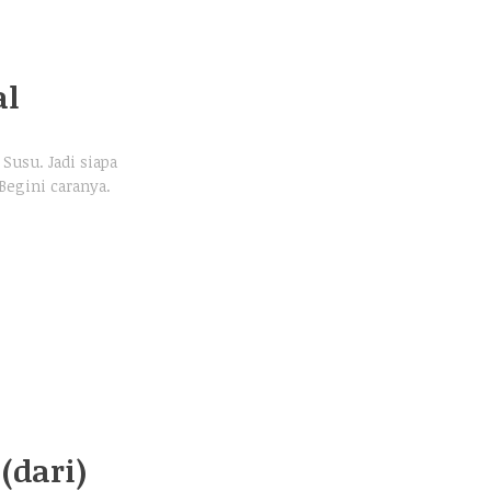
al
Susu. Jadi siapa
egini caranya.
(dari)