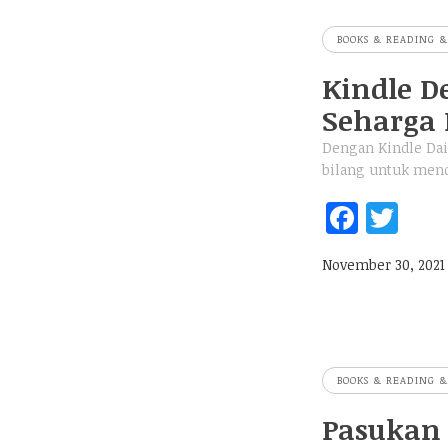
k
BOOKS & READING &
Kindle D
Seharga 
Dengan Kindle Dail
bilang untuk mend
Fa
T
ce
w
November 30, 2021
b
itt
oo
er
k
BOOKS & READING &
Pasukan 